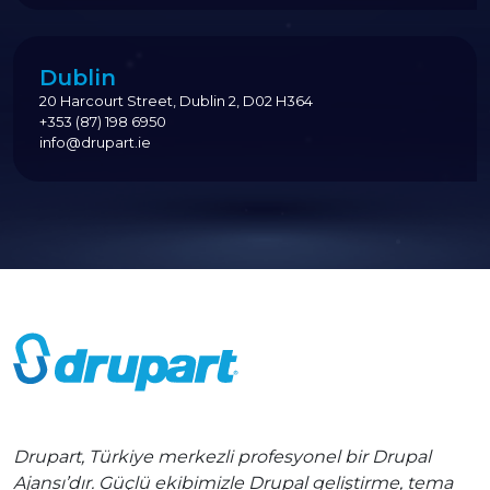
Dublin
20 Harcourt Street, Dublin 2, D02 H364
+353 (87) 198 6950
info@drupart.ie
Drupart, Türkiye merkezli profesyonel bir Drupal
Ajansı’dır. Güçlü ekibimizle Drupal geliştirme, tema