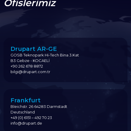
Ofislerimiz
Drupart AR-GE
GOSB Teknopark Hi-Tech Bina 3.Kat
B3 Gebze - KOCAELİ
+90 262 678 8872
bilgi@drupart.com.tr
Frankfurt
Bleichstr. 26 64283 Darmstadt
Deutschland
+49 (0) 6151 – 492 70 23
info@drupart.de