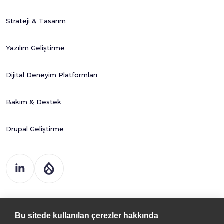
Strateji & Tasarım
Yazılım Geliştirme
Dijital Deneyim Platformları
Bakım & Destek
Drupal Geliştirme
Drupart Dijital
Çöz. ve Tic. Ltd. Şti
Bu sitede kullanılan çerezler hakkında
Kemal Nehrozoğlu Cad. 400. Sk.