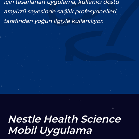
için tasarlanan uygulama, kullanıcı dostu
arayüzü sayesinde sağlık profesyonelleri
tarafından yoğun ilgiyle kullanılıyor.
2022
İçerik Stratejisi
UI/UX Tasarım
Mobil Geliştirme
Decoupled
Bakım &
Destek
ZİYARET ET
Nestle Health Science
Mobil Uygulama