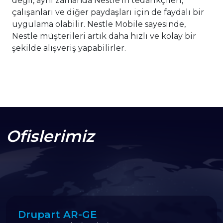
değil, aynı zamanda Nestle'ın tedarikçileri, 
çalışanları ve diğer paydaşları için de faydalı bir 
uygulama olabilir. Nestle Mobile sayesinde, 
Nestle müşterileri artık daha hızlı ve kolay bir 
şekilde alışveriş yapabilirler.
Ofislerimiz
Drupart AR-GE