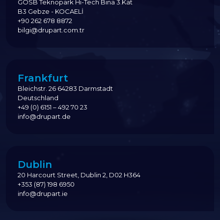
GOSB Teknopark Hi-Tech Bina 3.Kat
B3 Gebze - KOCAELİ
+90 262 678 8872
bilgi@drupart.com.tr
Frankfurt
Bleichstr. 26 64283 Darmstadt
Deutschland
+49 (0) 6151 – 492 70 23
info@drupart.de
Dublin
20 Harcourt Street, Dublin 2, D02 H364
+353 (87) 198 6950
info@drupart.ie