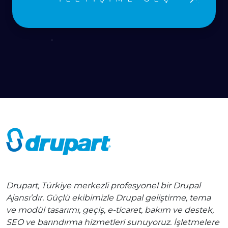
Drupart, Türkiye merkezli profesyonel bir Drupal
Ajansı’dır. Güçlü ekibimizle Drupal geliştirme, tema
ve modül tasarımı, geçiş, e-ticaret, bakım ve destek,
SEO ve barındırma hizmetleri sunuyoruz. İşletmelere