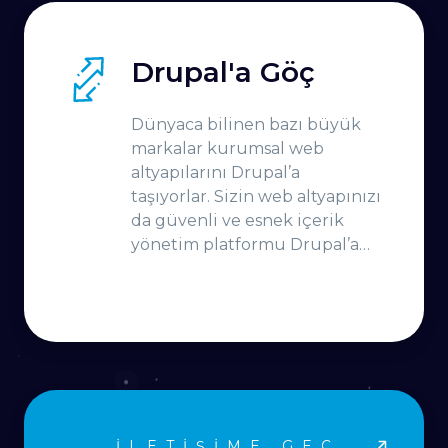
Drupal'a Göç
Dünyaca bilinen bazı büyük
markalar kurumsal web
altyapılarını Drupal’a
taşıyorlar. Sizin web altyapınızı
da güvenli ve esnek içerik
yönetim platformu Drupal’a
taşıyalım
İLETIŞIME GEÇ