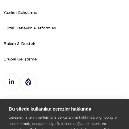
Yazılım Geliştirme
Dijital Deneyim Platformları
Bakım & Destek
Drupal Geliştirme
Drupart Dijital
Çöz. ve Tic. Ltd. Şti
Bu sitede kullanılan çerezler hakkında
Kemal Nehrozoğlu Cad. 400. Sk.
GOSB Teknopark Hi-Tech Bina 3.Kat B3 Gebze - KOCAELİ
Çerezleri, sitenin performans ve kullanımı hakkında bilgi toplayıp
analiz etmek, sosyal medya özellikleri sağlamak, içerik ve
bilgi@drupart.com.tr