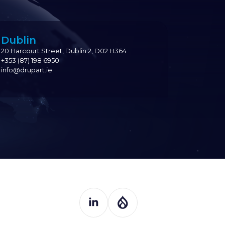
Dublin
20 Harcourt Street, Dublin 2, D02 H364
+353 (87) 198 6950
info@drupart.ie