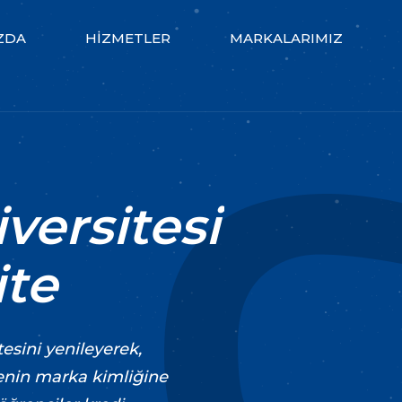
ZDA
HIZMETLER
MARKALARIMIZ
versitesi
te
esini yenileyerek,
tenin marka kimliğine