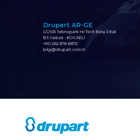
Drupart AR-GE
GOSB Teknopark Hi-Tech Bina 3.Kat
B3 Gebze - KOCAELİ
+90 262 678 8872
bilgi@drupart.com.tr