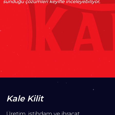
sunduğu çözümleri keyifle inceleyebiliyor.
2018
UI/UX Tasarım
Web Geliştirme
Hizmetleri
Drupal Geliştirme
Bakım &
Destek
ZİYARET ET
Kale Kilit
Üretim, istihdam ve ihracat