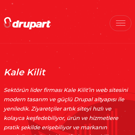
Kale Kilit
Sektörün lider firması Kale Kilit’in web sitesini
modern tasarım ve güçlü Drupal altyapısı ile
yeniledik. Ziyaretçiler artık siteyi hızlı ve
kolayca keşfedebiliyor, ürün ve hizmetlere
pratik şekilde erişebiliyor ve markanın