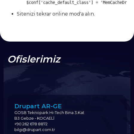
	$conf['cache_default_class'] = 'MemCacheDrup
Sitenizi tekrar online mod'a alın.
Ofislerimiz
Drupart AR-GE
GOSB Teknopark Hi-Tech Bina 3.Kat
B3 Gebze - KOCAELİ
+90 262 678 8872
bilgi@drupart.com.tr