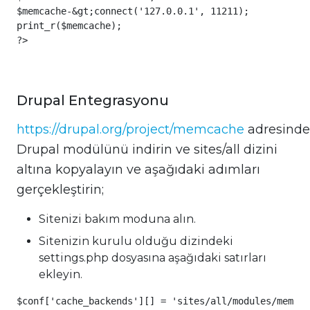
$memcache-&gt;connect('127.0.0.1', 11211);

print_r($memcache);

?>
Drupal Entegrasyonu
https://drupal.org/project/memcache
adresinde
Drupal modülünü indirin ve sites/all dizini
altına kopyalayın ve aşağıdaki adımları
gerçekleştirin;
Sitenizi bakım moduna alın.
Sitenizin kurulu olduğu dizindeki
settings.php dosyasına aşağıdaki satırları
ekleyin.
$conf['cache_backends'][] = 'sites/all/modules/memcac