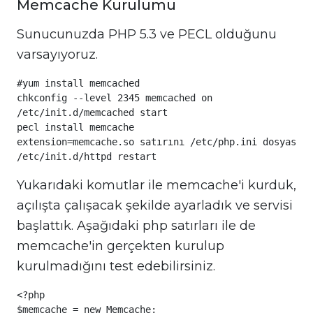
Memcache Kurulumu
Sunucunuzda PHP 5.3 ve PECL olduğunu
varsayıyoruz.
#yum install memcached

chkconfig --level 2345 memcached on

/etc/init.d/memcached start

pecl install memcache

extension=memcache.so satırını /etc/php.ini dosyasına
/etc/init.d/httpd restart
Yukarıdaki komutlar ile memcache'i kurduk,
açılışta çalışacak şekilde ayarladık ve servisi
başlattık. Aşağıdaki php satırları ile de
memcache'in gerçekten kurulup
kurulmadığını test edebilirsiniz.
<?php

$memcache = new Memcache;
