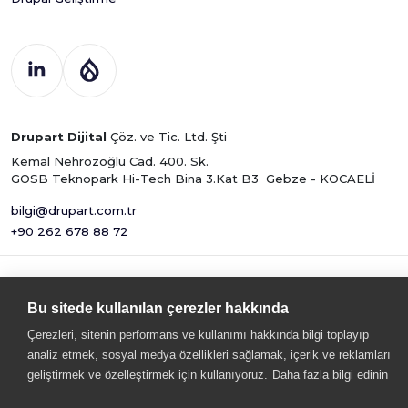
Drupart Dijital
Çöz. ve Tic. Ltd. Şti
Kemal Nehrozoğlu Cad. 400. Sk.
GOSB Teknopark Hi-Tech Bina 3.Kat B3 Gebze - KOCAELİ
bilgi@drupart.com.tr
+90 262 678 88 72
© 2025 Drupart
Bu sitede kullanılan çerezler hakkında
Bilgi ve İletişim Güvenliği, Siber
Dijital Çöz. ve Tic.
Güvenlik ve Kişisel Gizliliğin
Çerezleri, sitenin performans ve kullanımı hakkında bilgi toplayıp
Ltd. Şti
Korunması Politikası
analiz etmek, sosyal medya özellikleri sağlamak, içerik ve reklamları
geliştirmek ve özelleştirmek için kullanıyoruz.
Daha fazla bilgi edinin
Gizlilik ve Çerezler Politikası