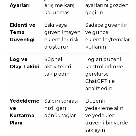
Ayarları
erişime karşı
ayarlarını gözden
korunması
geçirin
Eklenti ve
Eski veya
Sadece güvenilir
Tema
güvenilmeyen
ve güncel
Güvenliği
eklentiler risk
eklentiler/temalar
oluşturur
kullanın
Log ve
Şüpheli
Logları düzenli
Olay Takibi
aktiviteleri
kontrol edin ve
takip edin
gerekirse
ChatGPT ile
analiz edin
Yedekleme
Saldırı sonrası
Düzenli
ve
hızlı geri
yedekleme alın
Kurtarma
dönüş sağlar
ve yedekleri
Planı
güvenli bir yerde
saklayın