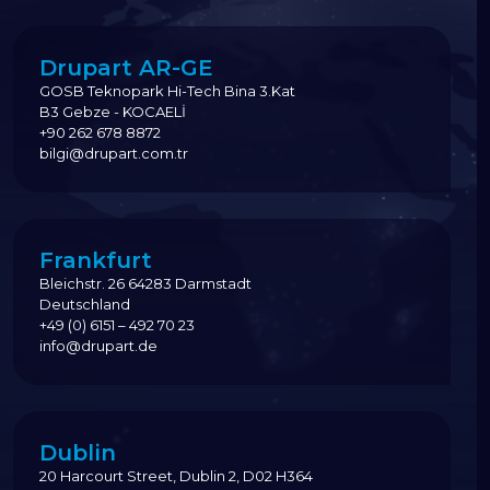
Drupart AR-GE
GOSB Teknopark Hi-Tech Bina 3.Kat
B3 Gebze - KOCAELİ
+90 262 678 8872
bilgi@drupart.com.tr
Frankfurt
Bleichstr. 26 64283 Darmstadt
Deutschland
+49 (0) 6151 – 492 70 23
info@drupart.de
Dublin
20 Harcourt Street, Dublin 2, D02 H364