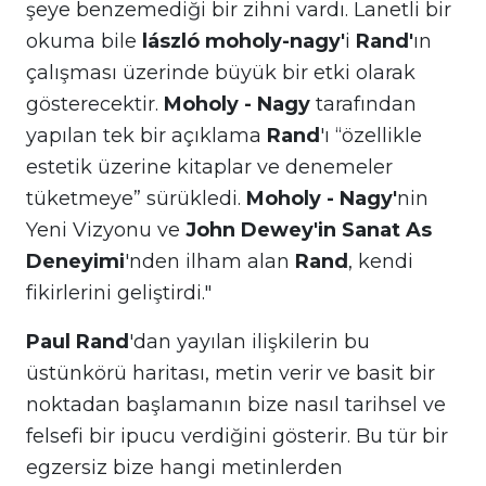
şeye benzemediği bir zihni vardı. Lanetli bir
okuma bile
lászló moholy-nagy'
i
Rand'
ın
çalışması üzerinde büyük bir etki olarak
gösterecektir.
Moholy - Nagy
tarafından
yapılan tek bir açıklama
Rand
'ı “özellikle
estetik üzerine kitaplar ve denemeler
tüketmeye” sürükledi.
Moholy - Nagy'
nin
Yeni Vizyonu ve
John Dewey'in Sanat As
Deneyimi
'nden ilham alan
Rand
, kendi
fikirlerini geliştirdi."
Paul Rand
'dan yayılan ilişkilerin bu
üstünkörü haritası, metin verir ve basit bir
noktadan başlamanın bize nasıl tarihsel ve
felsefi bir ipucu verdiğini gösterir. Bu tür bir
egzersiz bize hangi metinlerden