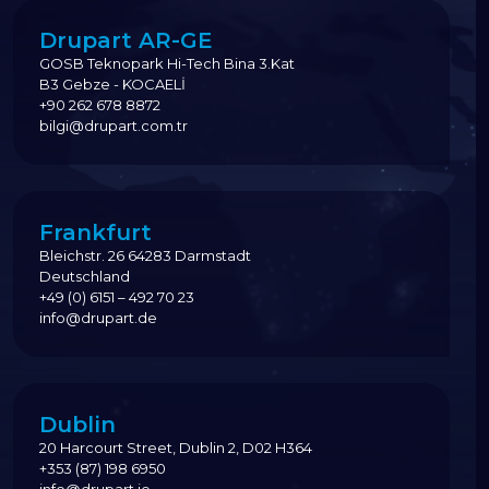
Drupart AR-GE
GOSB Teknopark Hi-Tech Bina 3.Kat
B3 Gebze - KOCAELİ
+90 262 678 8872
bilgi@drupart.com.tr
Frankfurt
Bleichstr. 26 64283 Darmstadt
Deutschland
+49 (0) 6151 – 492 70 23
info@drupart.de
Dublin
20 Harcourt Street, Dublin 2, D02 H364
+353 (87) 198 6950