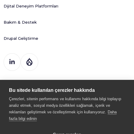
Dijital Deneyim Platformları
Bakım & Destek
Drupal Geliştirme
Drupart Dijital
Çöz. ve Tic. Ltd. Şti
Bu sitede kullanılan çerezler hakkında
Kemal Nehrozoğlu Cad. 400. Sk.
GOSB Teknopark Hi-Tech Bina 3.Kat B3 Gebze - KOCAELİ
Çerezleri, sitenin performans ve kullanımı hakkında bilgi toplayıp
analiz etmek, sosyal medya özellikleri sağlamak, içerik ve
bilgi@drupart.com.tr
reklamları geliştirmek ve özelleştirmek için kullanıyoruz.
Daha
+90 262 678 88 72
fazla bilgi edinin