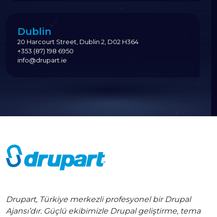
Dublin
20 Harcourt Street, Dublin 2, D02 H364
+353 (87) 198 6950
info@drupart.ie
Drupart, Türkiye merkezli profesyonel bir Drupal
Ajansı’dır. Güçlü ekibimizle Drupal geliştirme, tema