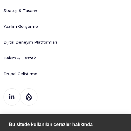
Strateji & Tasarım
Yazılım Geliştirme
Dijital Deneyim Platformları
Bakım & Destek
Drupal Geliştirme
Drupart Dijital
Çöz. ve Tic. Ltd. Şti
Bu sitede kullanılan çerezler hakkında
Kemal Nehrozoğlu Cad. 400. Sk.