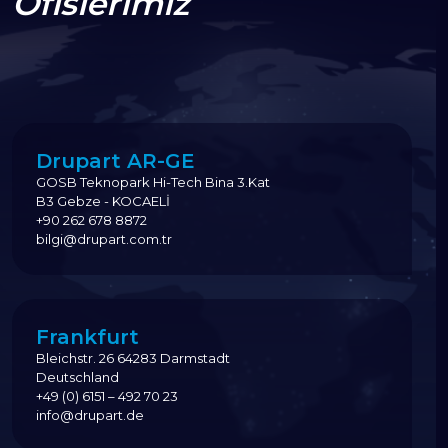
Ofislerimiz
Drupart AR-GE
GOSB Teknopark Hi-Tech Bina 3.Kat
B3 Gebze - KOCAELİ
+90 262 678 8872
bilgi@drupart.com.tr
Frankfurt
Bleichstr. 26 64283 Darmstadt
Deutschland
+49 (0) 6151 – 492 70 23
info@drupart.de