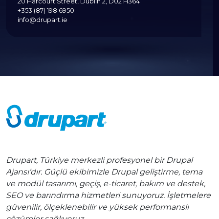
20 Harcourt Street, Dublin 2, D02 H364
+353 (87) 198 6950
info@drupart.ie
Drupart, Türkiye merkezli profesyonel bir Drupal
Ajansı’dır. Güçlü ekibimizle Drupal geliştirme, tema
ve modül tasarımı, geçiş, e-ticaret, bakım ve destek,
SEO ve barındırma hizmetleri sunuyoruz. İşletmelere
güvenilir, ölçeklenebilir ve yüksek performanslı
çözümler sağlıyoruz.